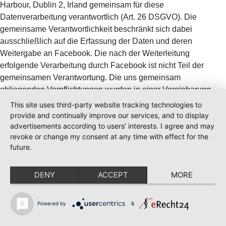
Harbour, Dublin 2, Irland gemeinsam für diese
Datenverarbeitung verantwortlich (Art. 26 DSGVO). Die
gemeinsame Verantwortlichkeit beschränkt sich dabei
ausschließlich auf die Erfassung der Daten und deren
Weitergabe an Facebook. Die nach der Weiterleitung
erfolgende Verarbeitung durch Facebook ist nicht Teil der
gemeinsamen Verantwortung. Die uns gemeinsam
obliegenden Verpflichtungen wurden in einer Vereinbarung
über gemeinsame Verarbeitung festgehalten. Den Wortlaut der
This site uses third-party website tracking technologies to
Vereinbarung finden Sie unter:
provide and continually improve our services, and to display
advertisements according to users' interests. I agree and may
https://www.facebook.com/legal/controller_addendum
. Laut
revoke or change my consent at any time with effect for the
dieser Vereinbarung sind wir für die Erteilung der
future.
Datenschutzinformationen beim Einsatz des Facebook-Tools
und für die datenschutzrechtlich sichere Implementierung des
DENY
ACCEPT
MORE
Tools auf unserer Website verantwortlich. Für die
Datensicherheit der Facebook-Produkte ist Facebook
verantwortlich. Betroffenenrechte (z. B. Auskunftsersuchen)
Powered by
&
hinsichtlich der bei Facebook verarbeiteten Daten können Sie
direkt bei Facebook geltend machen. Wenn Sie die